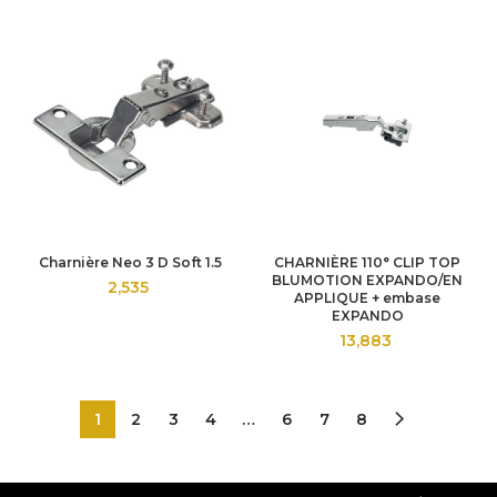
Charnière Neo 3 D Soft 1.5
CHARNIÈRE 110° CLIP TOP
BLUMOTION EXPANDO/EN
2,535
APPLIQUE + embase
EXPANDO
13,883
1
2
3
4
…
6
7
8