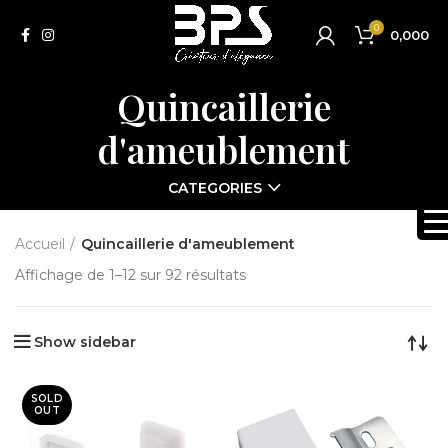
0
0,000
Quincaillerie
d'ameublement
CATEGORIES
Accueil
Quincaillerie d'ameublement
Affichage de 1–12 sur 92 résultats
Show sidebar
SOLD
OUT