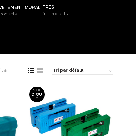
TRES
VÊTEMENT MURAL
41 Products
Products
36
SOL
D OU
T