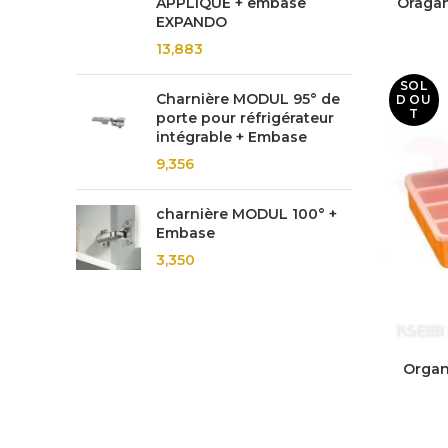
APPLIQUE + embase
Oragan
EXPANDO
13,883
SOL
Charnière MODUL 95° de
D OU
T
porte pour réfrigérateur
intégrable + Embase
9,356
charnière MODUL 100° +
Embase
3,350
Organ