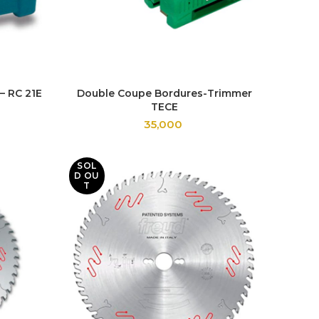
– RC 21E
Double Coupe Bordures-Trimmer
TECE
35,000
SOL
D OU
T