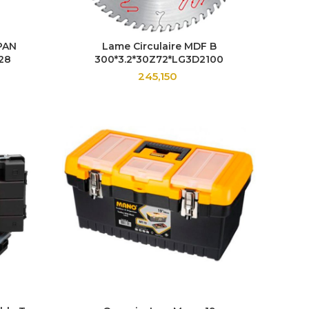
 PAN
Lame Circulaire MDF B
M28
300*3.2*30Z72*LG3D2100
245,150