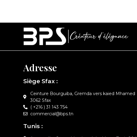
Adresse
Siège Sfax :
Ceinture Bourguiba, Gremda vers kaied Mhamed
3062 Sfax
( +216 ) 31 143 754
commercial@bps.tn
Tunis :