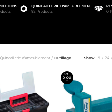
MOTIONS
QUINCAILLERIE D'AMEUBLEMENT
RE
oducts
92 Products
0 
Quincaillerie d'ameublement
Outillage
Show
9
24
SOL
D OU
T