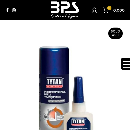
0
0,000
SOLD
OUT