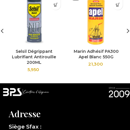
Selsil Dégrippant
Marin Adhésif PA300
Lubrifiant Antirouille
Apel Blanc 550G
200ML
21,300
5,950
Adresse
Siège Sfax :