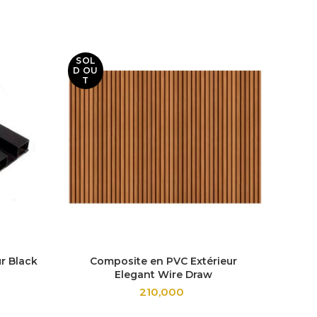
SOL
SOL
D OU
D OU
T
T
r Black
Composite en PVC Extérieur
Compo
Elegant Wire Draw
210,000