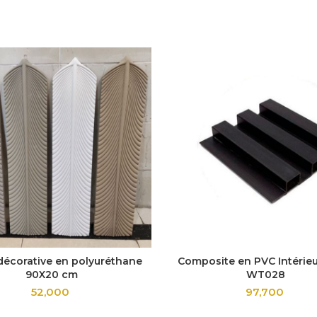
décorative en polyuréthane
Composite en PVC Intérieu
90X20 cm
WT028
52,000
97,700