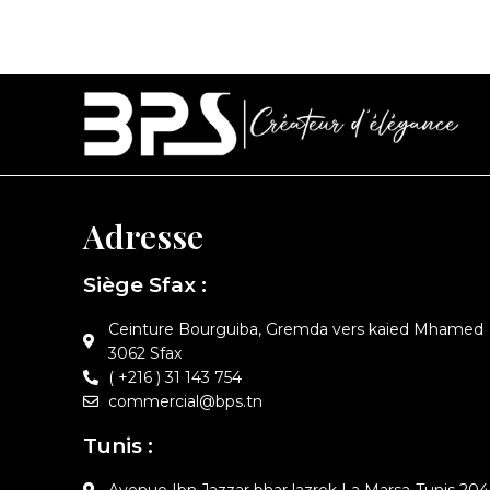
Adresse
Siège Sfax :
Ceinture Bourguiba, Gremda vers kaied Mhamed
3062 Sfax
( +216 ) 31 143 754
commercial@bps.tn
Tunis :
Avenue Ibn Jazzar bhar lazrek La Marsa-Tunis 204