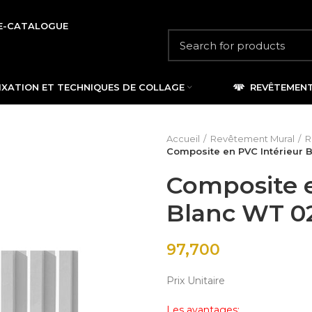
E-CATALOGUE
IXATION ET TECHNIQUES DE COLLAGE
REVÊTEMEN
Accueil
Revêtement Mural
R
Composite en PVC Intérieur 
Composite e
Blanc WT 0
97,700
Prix Unitaire
Les avantages: