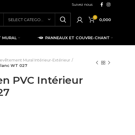
Suivez nous
0
0,000
SELECT CATEGORY
T MURAL
PANNEAUX ET COUVRE-CHANT
evêtement Mural Intérieur-Extérieur
Blanc WT 027
n PVC Intérieur
27