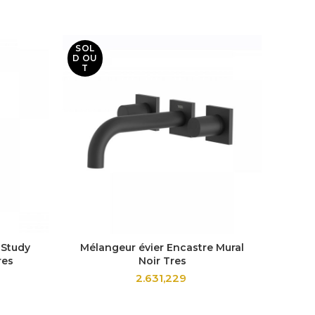
SOL
-40%
D OU
T
SOL
D OU
T
 Study
Mélangeur évier Encastre Mural
Miti
res
Noir Tres
2.631,229