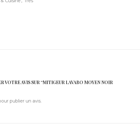
 & Cuisine
,
Tres
ER VOTRE AVIS SUR “MITIGEUR LAVABO MOYEN NOIR
our publier un avis.