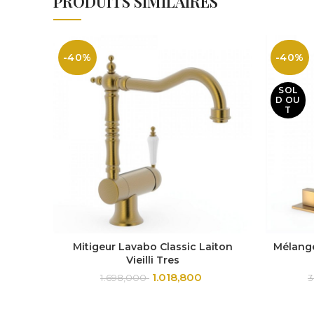
PRODUITS SIMILAIRES
-40%
-40%
SOL
D OU
T
Mitigeur Lavabo Classic Laiton
Mélange
Vieilli Tres
1.018,800
1.698,000
3