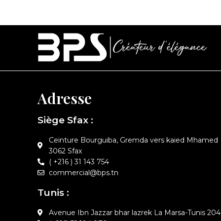
Adresse
Siège Sfax :
Ceinture Bourguiba, Gremda vers kaied Mhamed
3062 Sfax
( +216 ) 31 143 754
commercial@bps.tn
Tunis :
Avenue Ibn Jazzar bhar lazrek La Marsa-Tunis 204