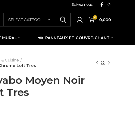
Suivez nous
0
0,000
SELECT CATEGORY
T MURAL
PANNEAUX ET COUVRE-CHANT
 & Cuisine
Chrome Loft Tres
vabo Moyen Noir
t Tres