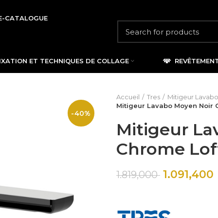
E-CATALOGUE
IXATION ET TECHNIQUES DE COLLAGE
REVÊTEMEN
Accueil
Tres
Mitigeur Lavabo
Mitigeur Lavabo Moyen Noir 
-40%
Mitigeur La
Chrome Lof
1.091,400
1.819,000