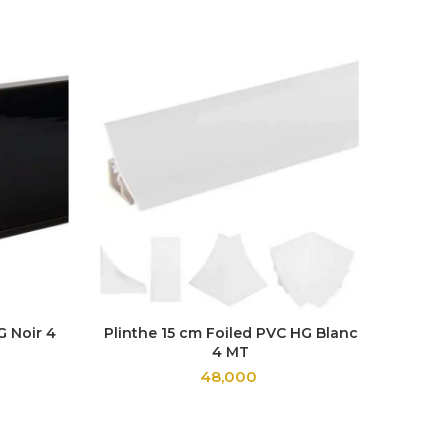
G Noir 4
Plinthe 15 cm Foiled PVC HG Blanc
Pi
4 MT
48,000