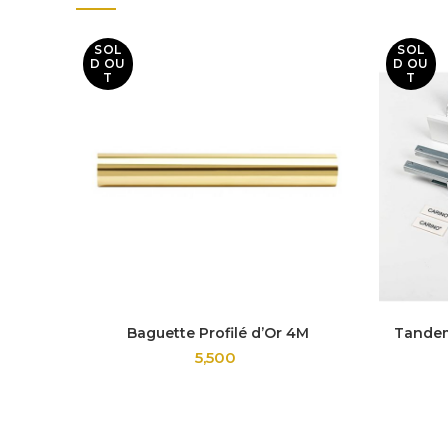
SOL
SOL
D OU
D OU
T
T
Baguette Profilé d’Or 4M
Tandem
5,500