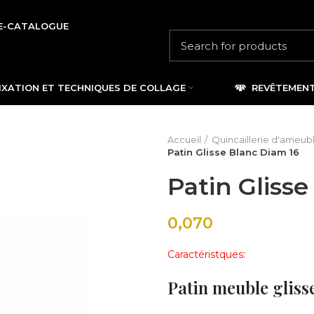
E-CATALOGUE
IXATION ET TECHNIQUES DE COLLAGE
REVÊTEMEN
Accueil
Quincaillerie d'ameu
Patin Glisse Blanc Diam 16
Patin Gliss
0,070
Caractéristques:
Patin meuble glis