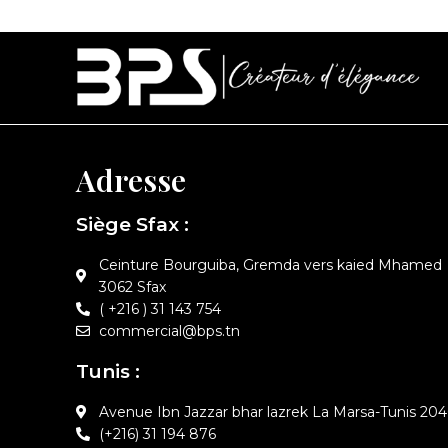
Adresse
Siège Sfax :
Ceinture Bourguiba, Gremda vers kaied Mhamed
3062 Sfax
( +216 ) 31 143 754
commercial@bps.tn
Tunis :
Avenue Ibn Jazzar bhar lazrek La Marsa-Tunis 204
(+216) 31 194 876