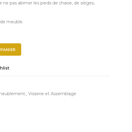
ur ne pas abimer les pieds de chaise, de sièges,
s de meuble.
 PANIER
hlist
'ameublement
,
Visserie et Assemblage