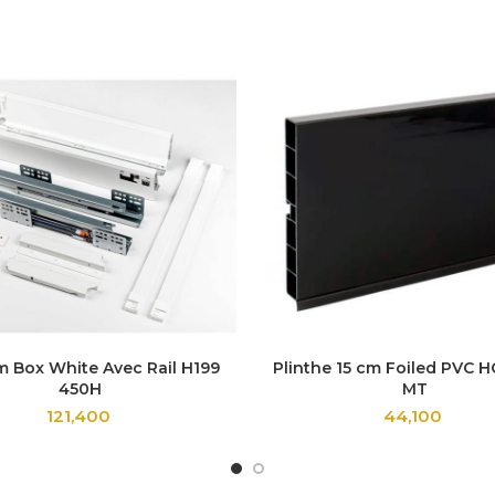
 Box White Avec Rail H199
Plinthe 15 cm Foiled PVC H
450H
MT
121,400
44,100