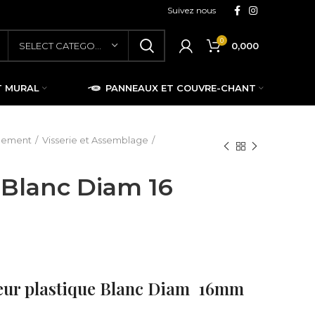
Suivez nous
0
0,000
SELECT CATEGORY
T MURAL
PANNEAUX ET COUVRE-CHANT
blement
Visserie et Assemblage
e Blanc Diam 16
seur plastique Blanc Diam 16mm