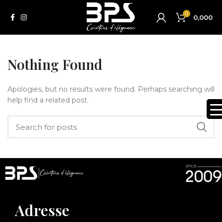
0
0,000
Nothing Found
Apologies, but no results were found. Perhaps searching will
help find a related post.
Adresse