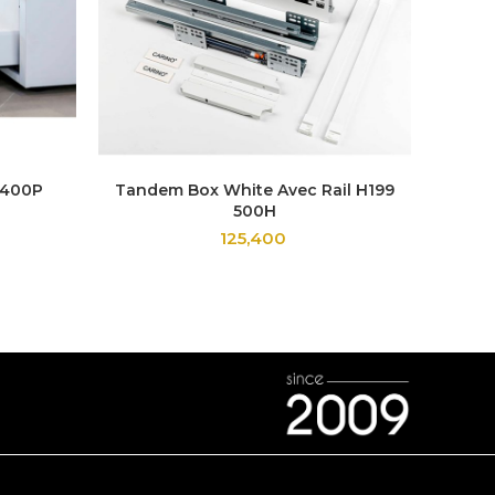
 400P
Tandem Box White Avec Rail H199
Ta
500H
125,400