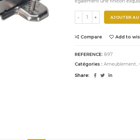
également une finition exquise
AJOUTER AU
Compare
Add to wis
REFERENCE:
897
Catégories :
Ameublement
,
Share