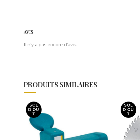
AVIS
Il n’y a pas encore d’avis.
PRODUITS SIMILAIRES
SOL
SOL
D OU
D OU
T
T