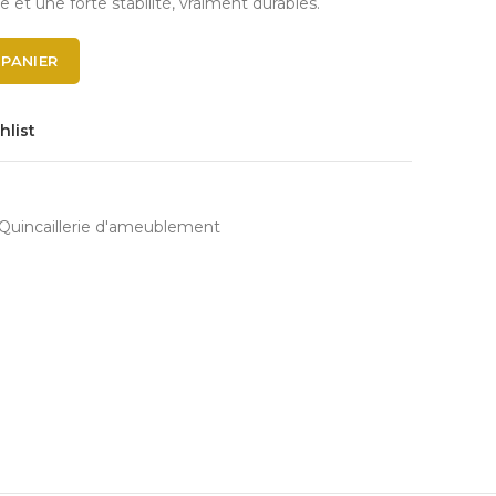
 et une forte stabilité, vraiment durables.
 PANIER
hlist
Quincaillerie d'ameublement