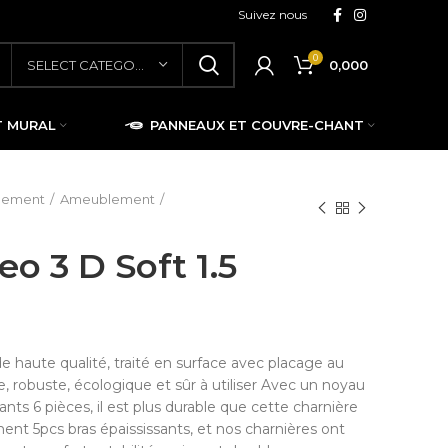
Suivez nous
0
0,000
SELECT CATEGORY
T MURAL
PANNEAUX ET COUVRE-CHANT
blement
Ameublement
o 3 D Soft 1.5
e haute qualité, traité en surface avec placage au
le, robuste, écologique et sûr à utiliser Avec un noyau
ants 6 pièces, il est plus durable que cette charnière
ent 5pcs bras épaississants, et nos charnières ont