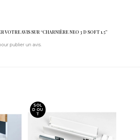
R VOTRE AVIS SUR “CHARNIÈRE NEO 3 D SOFT 1.5”
our publier un avis.
SOL
SOL
D OU
D OU
T
T