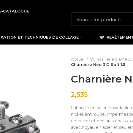
E-CATALOGUE
IXATION ET TECHNIQUES DE COLLAGE
REVÊTEMEN
Accueil
Quincaillerie d'ameu
Charnière Neo 3 D Soft 1.5
Charnière Ne
2,535
Fabriqué en acier inoxydable d
nickel, antirouille, imperméab
en cuivre et des bras épaississ
avec noyau en acier et seulem