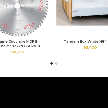
ame Circulaire MDF B
Tandem Box White H84
0*3.2*30Z72*LG3D2100
93,400
245,150