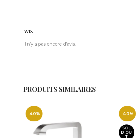
AVIS
Il n’y a pas encore d’avis.
PRODUITS SIMILAIRES
-40%
-40%
SOL
D OU
T