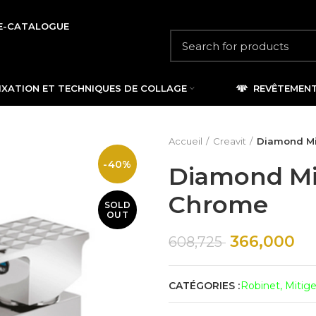
E-CATALOGUE
IXATION ET TECHNIQUES DE COLLAGE
REVÊTEMEN
Accueil
Creavit
Diamond Mi
-40%
Diamond Mi
Chrome
SOLD
OUT
366,000
608,725
CATÉGORIES :
Robinet, Mitig