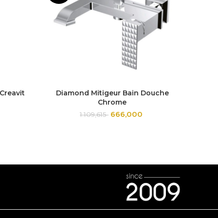
Creavit
Diamond Mitigeur Bain Douche
Robin
Chrome
666,000
1.109,615