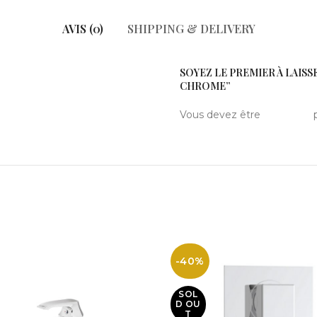
AVIS (0)
SHIPPING & DELIVERY
SOYEZ LE PREMIER À LAISS
CHROME”
Vous devez être
connecté
p
-40%
SOL
D OU
T