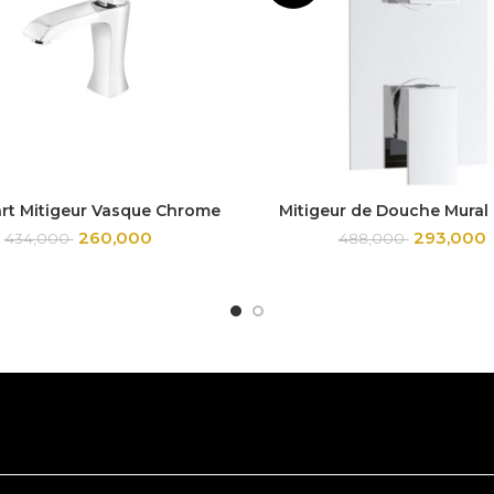
rt Mitigeur Vasque Chrome
Mitigeur de Douche Mural 
260,000
293,000
434,000
488,000