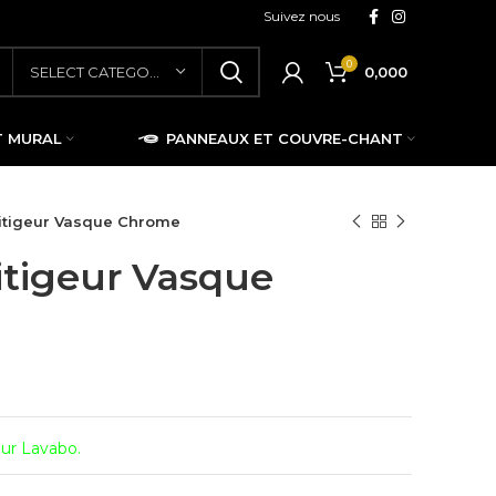
Suivez nous
0
0,000
SELECT CATEGORY
T MURAL
PANNEAUX ET COUVRE-CHANT
tigeur Vasque Chrome
tigeur Vasque
eur Lavabo.