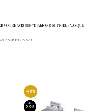
ER VOTRE AVIS SUR “DIAMOND MITIGEUR VASQUE
our publier un avis.
-40%
-40%
SOL
SOL
D OU
D OU
T
T