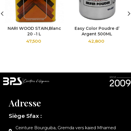
NARI WOOD STAIN,Blanc
Easy Color Poudre d’
20 -1 L
Argent 500ML
47,500
42,800
Adresse
Siège Sfax :
Ceinture Bourguiba, Gremda vers kaied Mhamed