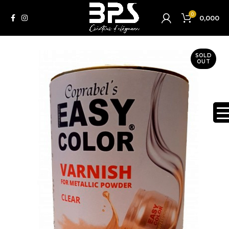
0
0,000
SOLD
OUT