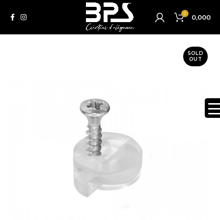
0
0,000
SOLD
OUT