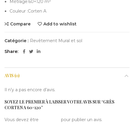
Métrage:60×120 m²
Couleur :Corten A
Compare
Add to wishlist
Catégorie :
Revêtement Mural et sol
Share
AVIS (0)
Il n’y a pas encore d’avis.
SOYEZ LE PREMIER À LAISSER VOTRE AVIS SUR “GRÈS
CORTEN A 60×120”
Vous devez être
connecté
pour publier un avis.