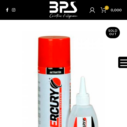
0
0,000
SOLD
OUT