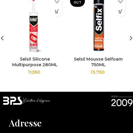
OUT
Selsil Silicone
Selsil Mousse Selfoam
Multipurpose 280ML
750ML
11,550
13,750
Adresse