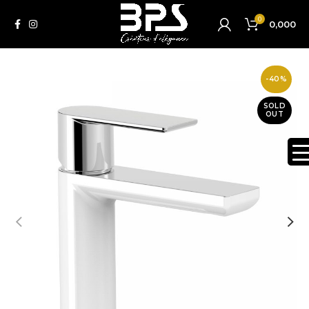
0
0,000
-40%
SOLD
OUT