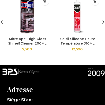
Mitre Apel High Gloss
Selsil Silicone Haute
Shine&Cleaner 200ML
Température 310ML
5,300
12,590
Adresse
Siège Sfax :