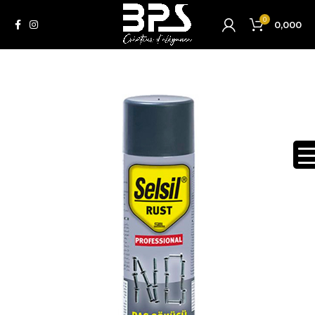
0
0,000