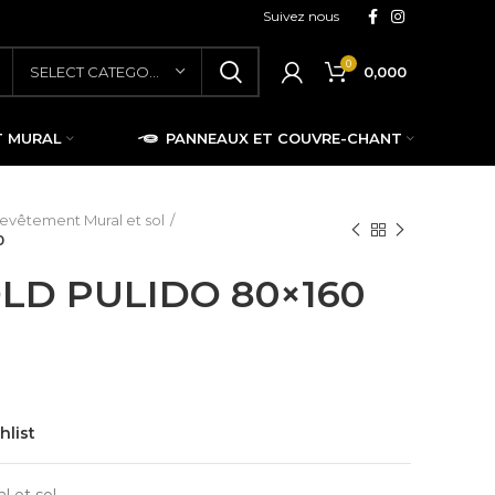
Suivez nous
0
0,000
SELECT CATEGORY
T MURAL
PANNEAUX ET COUVRE-CHANT
evêtement Mural et sol
0
LD PULIDO 80×160
hlist