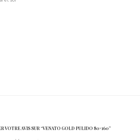
 et sol
ER VOTRE AVIS SUR “VENATO GOLD PULIDO 80×160”