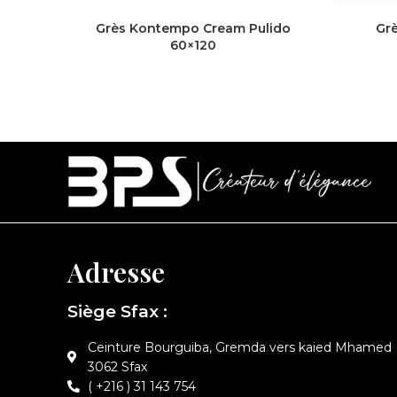
Grès Kontempo Cream Pulido
Grè
60×120
Adresse
Siège Sfax :
Ceinture Bourguiba, Gremda vers kaied Mhamed
3062 Sfax
( +216 ) 31 143 754