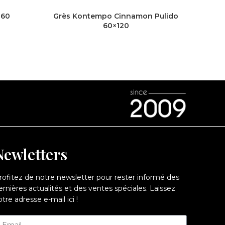
×60
Grès Kontempo Cinnamon Pulido
Gr
60×120
Newletters
rofitez de notre newsletter pour rester informé des
ernières actualités et des ventes spéciales. Laissez
otre adresse e-mail ici !