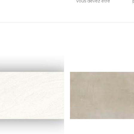
Vous devez être
connecté
p