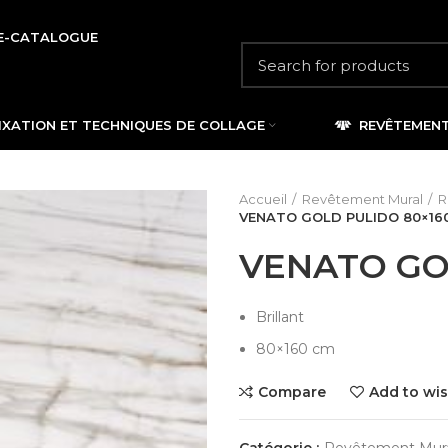
E-CATALOGUE
IXATION ET TECHNIQUES DE COLLAGE
REVÊTEMEN
Accueil
Revêtement Mural
R
VENATO GOLD PULIDO 80×16
VENATO GO
Brillant
80×160 cm
Compare
Add to wis