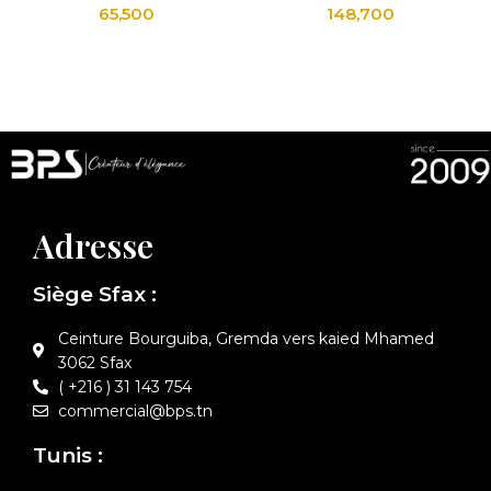
65,500
148,700
Adresse
Siège Sfax :
Ceinture Bourguiba, Gremda vers kaied Mhamed
3062 Sfax
( +216 ) 31 143 754
commercial@bps.tn
Tunis :