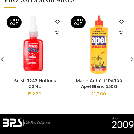
SOLD
SOLD
OUT
OUT
Selsil 3243 Nutlock
Marin Adhésif PA300
50ML
Apel Blanc 550G
15,270
21,300