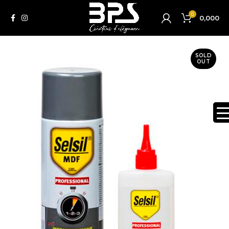
0
0,000
SOLD
OUT