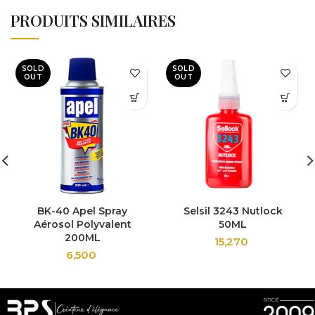
PRODUITS SIMILAIRES
SOLD
SOLD
OUT
OUT
BK-40 Apel Spray
Selsil 3243 Nutlock
Aérosol Polyvalent
50ML
200ML
15,270
6,500