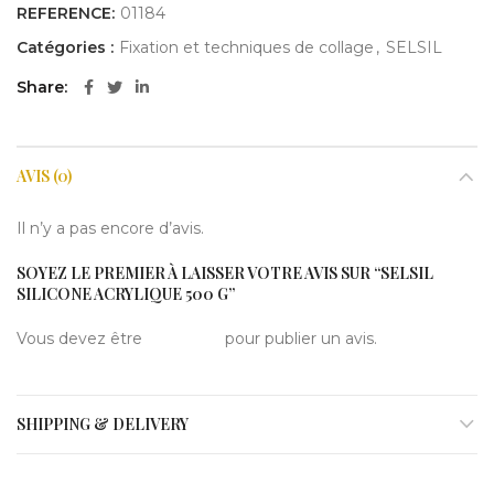
REFERENCE:
01184
Catégories :
Fixation et techniques de collage
,
SELSIL
Share
AVIS (0)
Il n’y a pas encore d’avis.
SOYEZ LE PREMIER À LAISSER VOTRE AVIS SUR “SELSIL
SILICONE ACRYLIQUE 500 G”
Vous devez être
connecté
pour publier un avis.
SHIPPING & DELIVERY