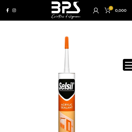
0
0,000