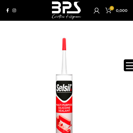
0
0,000