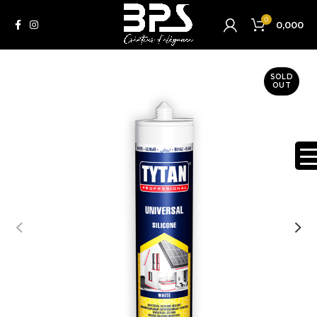
0
0,000
SOLD
OUT