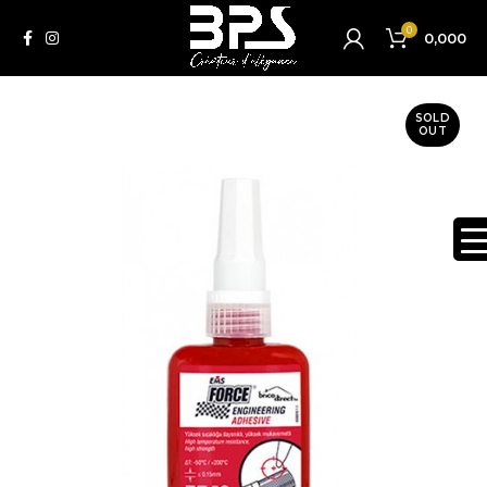
0
0,000
SOLD
OUT