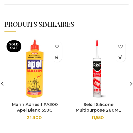
PRODUITS SIMILAIRES
SOLD
OUT
Marin Adhésif PA300
Selsil Silicone
Apel Blanc 550G
Multipurpose 280ML
21,300
11,550