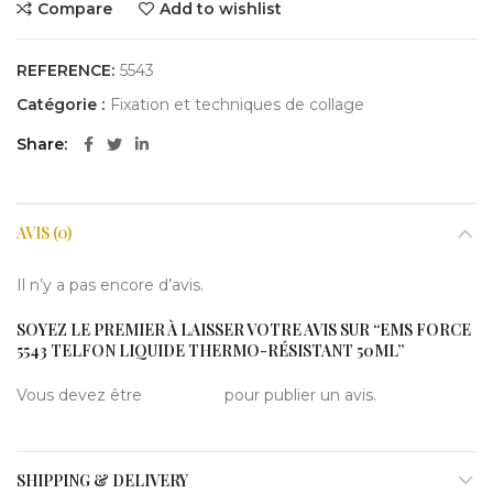
Compare
Add to wishlist
REFERENCE:
5543
Catégorie :
Fixation et techniques de collage
Share
AVIS (0)
Il n’y a pas encore d’avis.
SOYEZ LE PREMIER À LAISSER VOTRE AVIS SUR “EMS FORCE
5543 TELFON LIQUIDE THERMO-RÉSISTANT 50ML”
Vous devez être
connecté
pour publier un avis.
SHIPPING & DELIVERY