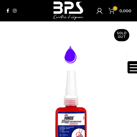
0
0,000
SOLD
OUT