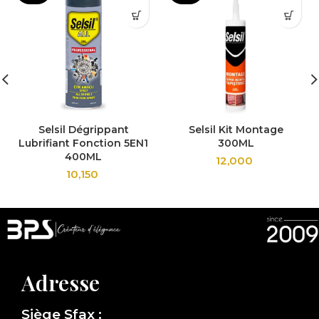
Selsil Dégrippant
Selsil Kit Montage
Lubrifiant Fonction 5EN1
300ML
400ML
12,000
10,150
Adresse
Siège Sfax :