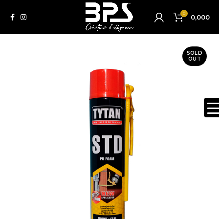
0
0,000
SOLD
OUT