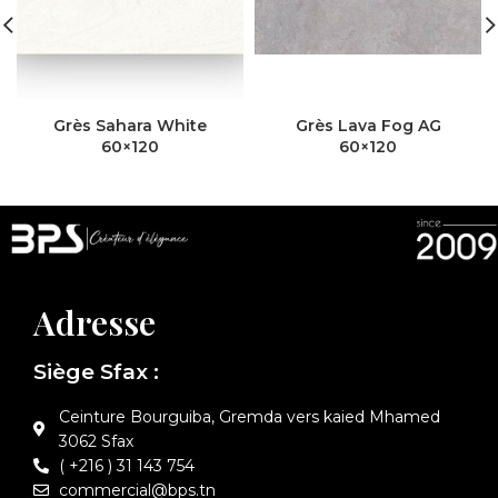
Grès Sahara White
Grès Lava Fog AG
60×120
60×120
Adresse
Siège Sfax :
Ceinture Bourguiba, Gremda vers kaied Mhamed
3062 Sfax
( +216 ) 31 143 754
commercial@bps.tn