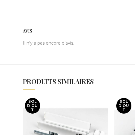
AVIS
Il n’y a pas encore d’avis.
PRODUITS SIMILAIRES
SOL
SOL
D OU
D OU
T
T