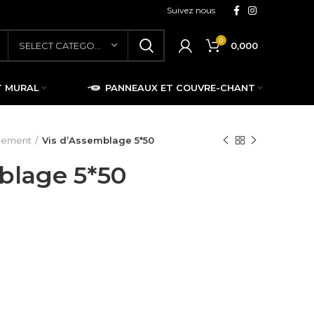
Suivez nous
0
0,000
SELECT CATEGORY
T MURAL
PANNEAUX ET COUVRE-CHANT
blement
Vis d’Assemblage 5*50
blage 5*50