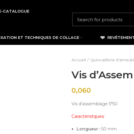
E-CATALOGUE
IXATION ET TECHNIQUES DE COLLAGE
REVÊTEMEN
Accueil
Quincaillerie d'ameu
Vis d’Assem
0,060
Vis d’assemblage 5*50
Caractéristques:
Longueur :
50 mm