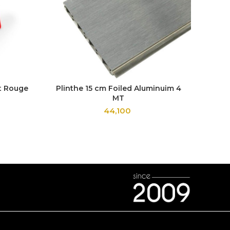
st Rouge
Plinthe 15 cm Foiled Aluminuim 4
Pist
MT
44,100