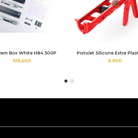
em Box White H84 500P
Pistolet Silicone Extra Pla
105,400
6,900