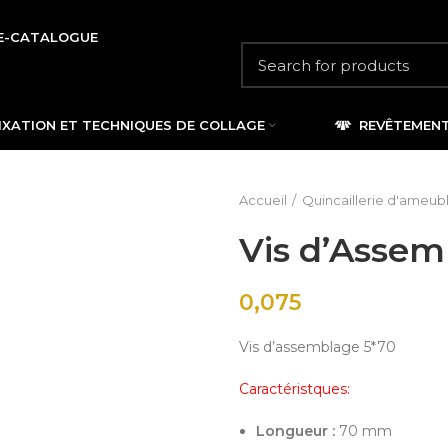
E-CATALOGUE
IXATION ET TECHNIQUES DE COLLAGE
REVÊTEMEN
Accueil
Quincaillerie d'ameu
Vis d’Assem
0,075
Vis d’assemblage 5*70
Caractéristques:
Longueur :
70 mm