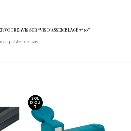
R VOTRE AVIS SUR “VIS D’ASSEMBLAGE 7*50”
our publier un avis.
SOL
SOL
D OU
D OU
T
T