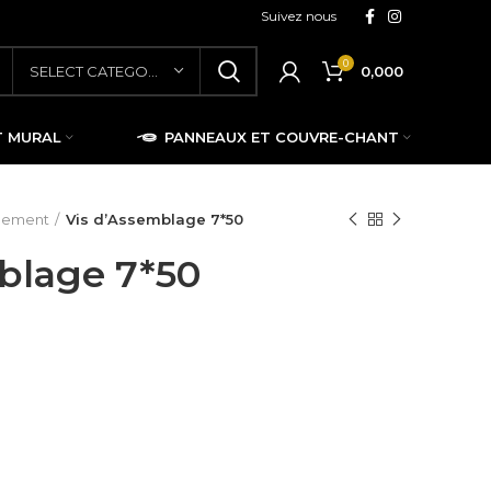
Suivez nous
0
0,000
SELECT CATEGORY
T MURAL
PANNEAUX ET COUVRE-CHANT
blement
Vis d’Assemblage 7*50
blage 7*50