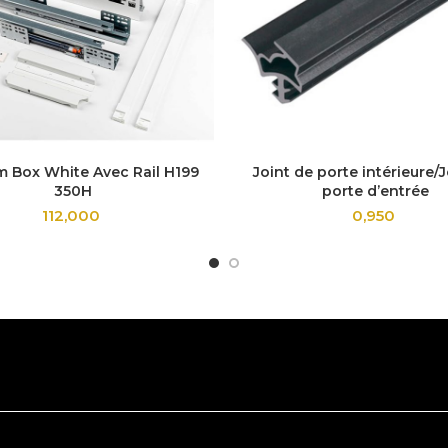
 Box White Avec Rail H199
Joint de porte intérieure/J
350H
porte d’entrée
112,000
0,950