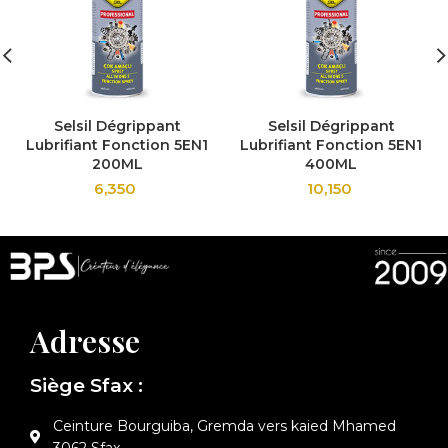
Selsil Dégrippant
Selsil Dégrippant
Lubrifiant Fonction 5EN1
Lubrifiant Fonction 5EN1
200ML
400ML
6,350
10,150
Adresse
Siège Sfax :
Ceinture Bourguiba, Gremda vers kaied Mhamed
3062 Sfax